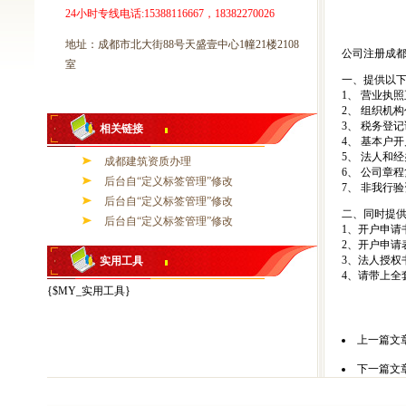
24小时专线电话:15388116667，18382270026
地址：成都市北大街88号天盛壹中心1幢21楼2108
公司注册成
室
一、提供以下
1、 营业执
2、 组织机
3、 税务登
相关链接
4、 基本户
5、 法人和
成都建筑资质办理
6、 公司章
后台自“定义标签管理”修改
7、 非我行
后台自“定义标签管理”修改
二、同时提
后台自“定义标签管理”修改
1、开户申请
2、开户申请
3、法人授权
实用工具
4、请带上全
{$MY_实用工具}
上一篇文
下一篇文