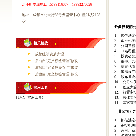
24小时专线电话:15388116667，18382270026
地址：成都市北大街88号天盛壹中心1幢21楼2108
【
室
外商投资的
1、 拟任法
2、 审批机
相关链接
3、 公司章程
4、 《名称
成都建筑资质办理
5、 投资者
后台自“定义标签管理”修改
6、 董事、
7、 法定代
后台自“定义标签管理”修改
8、 依法设
后台自“定义标签管理”修改
9、 股东首
10、 公司住
11、 创立
实用工具
12、 前置
{$MY_实用工具}
13、 法律
14、 其它有
（非公司）
1、 拟任法
2、 审批机
3、 合同、章
4、 名称预