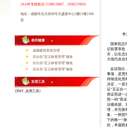
24小时专线电话:15388116667，18382270026
地址：成都市北大街88号天盛壹中心1幢21楼2108
室
【撰文／
李克强总理
相关链接
国务院总理
记前置审批
成都建筑资质办理
关，以生态
后台自“定义标签管理”修改
力现代农业
后台自“定义标签管理”修改
会议指出，
后台自“定义标签管理”修改
事项，是贯
持续优化营
实用工具
决定，一是
证“五证合
{$MY_实用工具}
类证照进一
照一码”营
法规依据、
理，并完善
集、一档管
下的唯一“
此，本届政