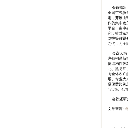
会议指出，
全国空气质
定，开展由
作的集中攻
平台，由中
究，针对京
防护等难题
之忧，为全
会议认为，
户特别是新
侧结构性改
北、黑龙江
向全体农户
场、专业大
缴保费比例
47.5%、
会议还研
文章来源:
成