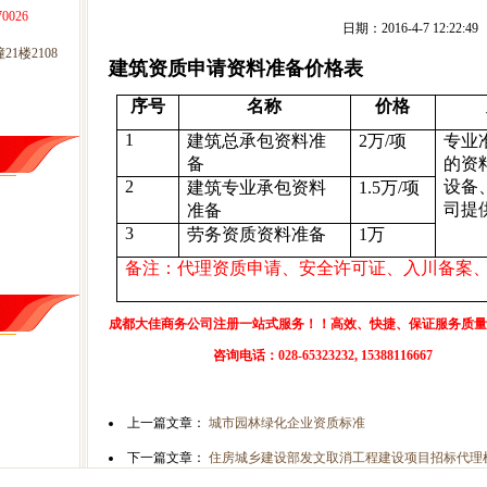
0026
日期：2016-4-7 12:22:49
1楼2108
建筑资质申请资料准备价格表
序号
名称
价格
1
建筑总承包资料准
2
万
/
项
专业
备
的资
2
设备
建筑专业承包资料
1.5
万
/
项
司提
准备
3
劳务资质资料准备
1
万
备注：代理资质申请、安全许可证、入川备案
成都大佳商务公司注册一站式服务！！高效、快捷、保证服务质量
咨询电话：
028-65323232, 15388116667
上一篇文章：
城市园林绿化企业资质标准
下一篇文章：
住房城乡建设部发文取消工程建设项目招标代理