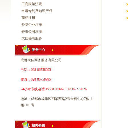
工商政策法规
申请专利及知识产权
商标注册
外资企业注册
香港公司注册
大佳秘书服务
服务中心
成都大佳商务服务有限公司
电话：028-86758995
传真：028-86758995
24小时专线电话:15388116667，18382270026
地址：成都市成华区荆翠西路2号金科中心7栋11
楼1101号
相关链接